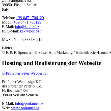
Zona artiganale 82
39050
Fiè allo Sciliar
Italy
Telefon:
+39 0471 706129
Mobil:
+39 0471 706129
E-Mail:
info@kandk.bz
PEC-Mail:
kek@pec.bz.it
MwSt. Nr.: 02333730212
Bilder
© K & K Sports srl, © Seiser Alm Marketing / Helmuth Rier/Laurin 
Hosting und Realisierung der Webseite
Profanter Webdesign KG
des Profanter Peter & Co.
H. Ibsenstr. 13/4
39040 Seis am Schlern
E-Mail:
info@profanter.bz
Web:
www.profanter.bz