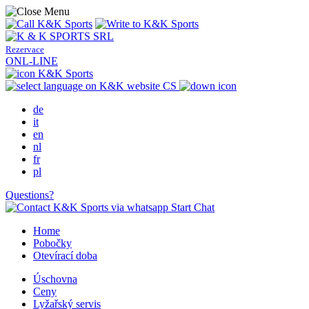
Rezervace
ONL-LINE
CS
de
it
en
nl
fr
pl
Questions?
Start Chat
Home
Pobočky
Otevírací doba
Úschovna
Ceny
Lyžařský servis