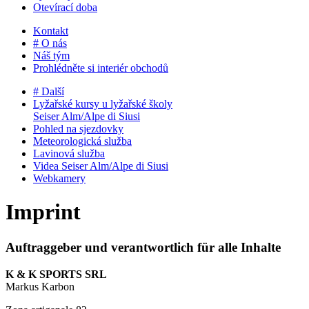
Otevírací doba
Kontakt
# O nás
Náš tým
Prohlédněte si interiér obchodů
# Další
Lyžařské kursy u lyžařské školy
Seiser Alm/Alpe di Siusi
Pohled na sjezdovky
Meteorologická služba
Lavinová služba
Videa Seiser Alm/Alpe di Siusi
Webkamery
Imprint
Auftraggeber und verantwortlich für alle Inhalte
K & K SPORTS SRL
Markus Karbon