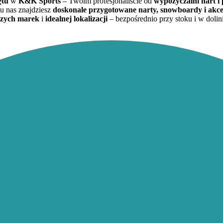
ętu
w
K&K Sports
– Twoim profesjonaliście od
wypożyczalni nart i
u nas znajdziesz
doskonale przygotowane narty, snowboardy i akce
szych marek
i
idealnej lokalizacji
– bezpośrednio przy stoku i w dolin