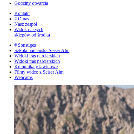
Godziny otwarcia
Kontakt
# O nas
Nasz zespół
Widok naszych
sklepów od środka
# Sonstiges
Szkoła narciarska Seiser Alm
Widoki tras narciarskich
Widoki tras narciarskich
Komunikaty lawinowe
Filmy wideo z Seiser Alm
Webcams