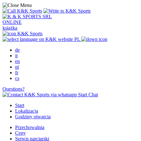
ONLINE
książka
PL
de
it
en
nl
fr
cs
Questions?
Start Chat
Start
Lokalizacja
Godziny otwarcia
Przechowalnia
Ceny
Serwis narciarski