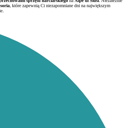
 przechowalni sprzętu narciarskiego
na
Alpe di Siusi
. Niezależnie
soria
, które zapewnią Ci niezapomniane dni na największym
ie.