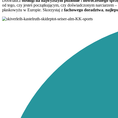
Doświadcz
obsługi na najwyższym poziomie
i
nowoczesnego sprz
od tego, czy jesteś początkującym, czy doświadczonym narciarzem – 
płaskowyżu w Europie. Skorzystaj z
fachowego doradztwa
,
najlep