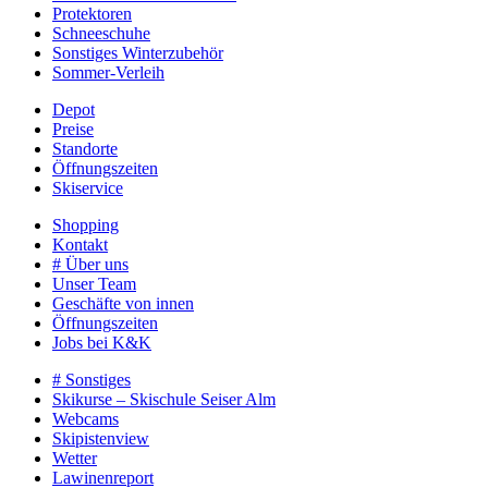
Protektoren
Schneeschuhe
Sonstiges Winterzubehör
Sommer-Verleih
Depot
Preise
Standorte
Öffnungszeiten
Skiservice
Shopping
Kontakt
# Über uns
Unser Team
Geschäfte von innen
Öffnungszeiten
Jobs bei K&K
# Sonstiges
Skikurse – Skischule Seiser Alm
Webcams
Skipistenview
Wetter
Lawinenreport