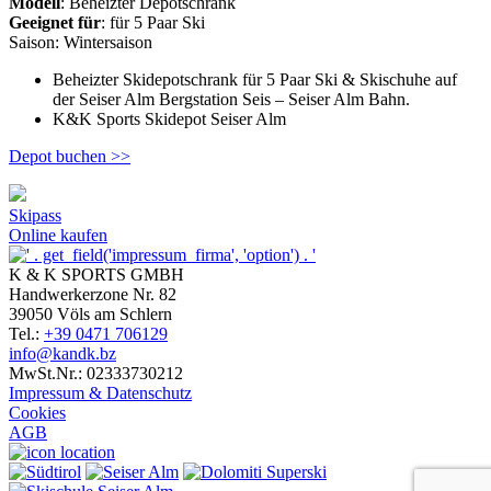
Modell
: Beheizter Depotschrank
Geeignet für
: für 5 Paar Ski
Saison: Wintersaison
Beheizter Skidepotschrank für 5 Paar Ski & Skischuhe auf
der Seiser Alm Bergstation Seis – Seiser Alm Bahn.
K&K Sports Skidepot Seiser Alm
Depot buchen >>
Skipass
Online kaufen
K & K SPORTS GMBH
Handwerkerzone Nr. 82
39050
Völs am Schlern
Tel.:
+39 0471 706129
info@kandk.bz
MwSt.Nr.: 02333730212
Impressum & Datenschutz
Cookies
AGB