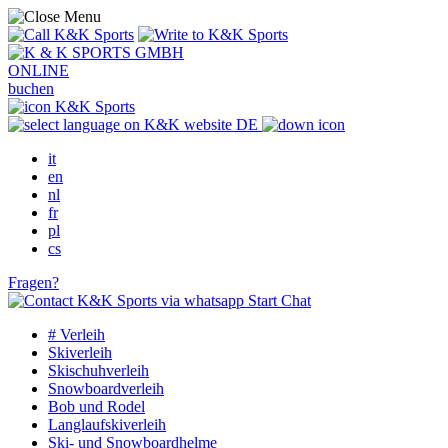
ONLINE
buchen
DE
it
en
nl
fr
pl
cs
Fragen?
Start Chat
# Verleih
Skiverleih
Skischuhverleih
Snowboardverleih
Bob und Rodel
Langlaufskiverleih
Ski- und Snowboardhelme