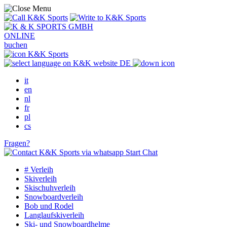
ONLINE
buchen
DE
it
en
nl
fr
pl
cs
Fragen?
Start Chat
# Verleih
Skiverleih
Skischuhverleih
Snowboardverleih
Bob und Rodel
Langlaufskiverleih
Ski- und Snowboardhelme