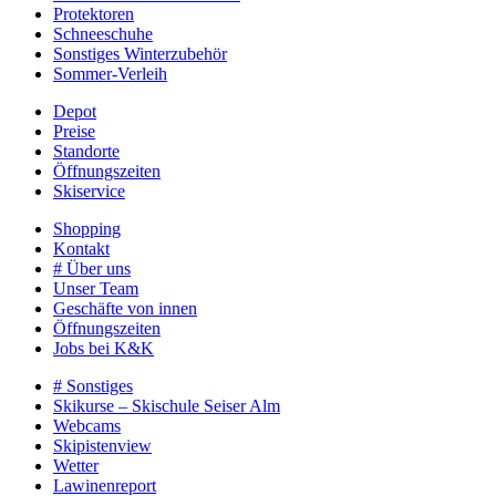
Protektoren
Schneeschuhe
Sonstiges Winterzubehör
Sommer-Verleih
Depot
Preise
Standorte
Öffnungszeiten
Skiservice
Shopping
Kontakt
# Über uns
Unser Team
Geschäfte von innen
Öffnungszeiten
Jobs bei K&K
# Sonstiges
Skikurse – Skischule Seiser Alm
Webcams
Skipistenview
Wetter
Lawinenreport